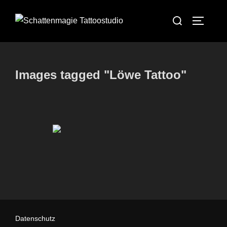
Zum
Suchen
Inhalt
SEITEN
nach:
springen
Images tagged "Löwe Tattoo"
Datenschutz