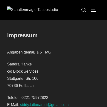
Zum
Suchen
Inhalt
SEITEN
nach:
springen
Impressum
Angaben gemäß § 5 TMG
Sandra Hanke
c/o Block Services
Stuttgarter Str. 106
70736 Fellbach
Telefon: 0221 75972822
E-Mail:
siddy.tattooartist@gmail.com