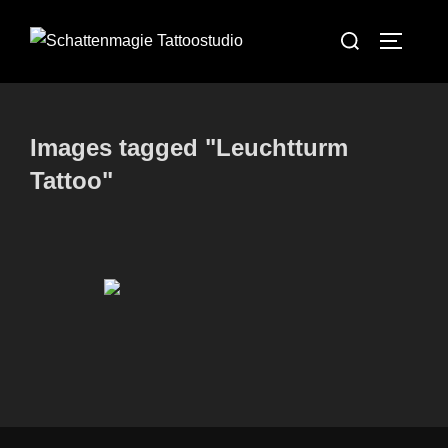
Zum
Suchen
Inhalt
SEITEN
nach:
springen
Images tagged "Leuchtturm
Tattoo"