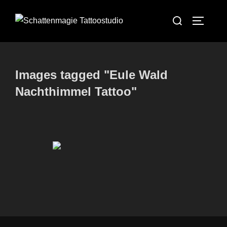
Zum
Suchen
Inhalt
SEITEN
nach:
springen
Images tagged "Eule Wald
Nachthimmel Tattoo"